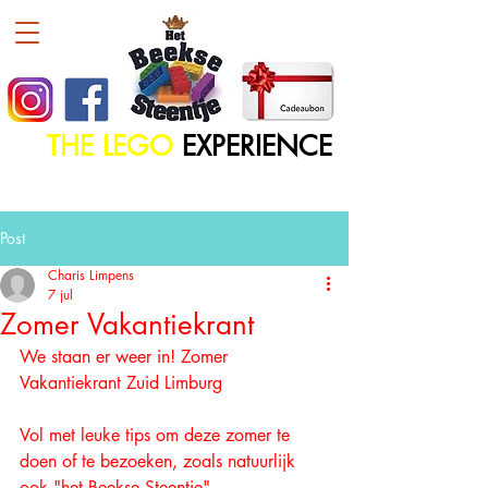
THE LEGO
EXPERIENCE
Post
Charis Limpens
7 jul
Zomer Vakantiekrant
We staan er weer in! Zomer 
Vakantiekrant Zuid Limburg
Vol met leuke tips om deze zomer te 
doen of te bezoeken, zoals natuurlijk 
ook "het Beekse Steentje"