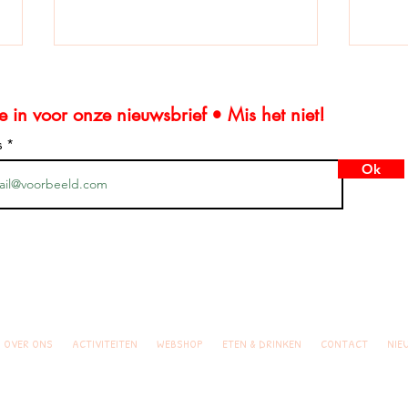
je in voor onze nieuwsbrief • Mis het niet!
es
Ok
Zomer Vakantiekrant
Lego
n. Sommige LEGO® sets bevatten kleine onderdelen die NIET geschikt zijn en een gevaar ku
ar. LEGO® DUPLO® sets hebben grotere stukken die speciaal zijn ontworpen voor kinderen jo
van de LEGO Group die deze site niet sponsort, autoriseert of ondersteunt.
OVER ONS
ACTIVITEITEN
WEBSHOP
ETEN & DRINKEN
CONTACT
NIE