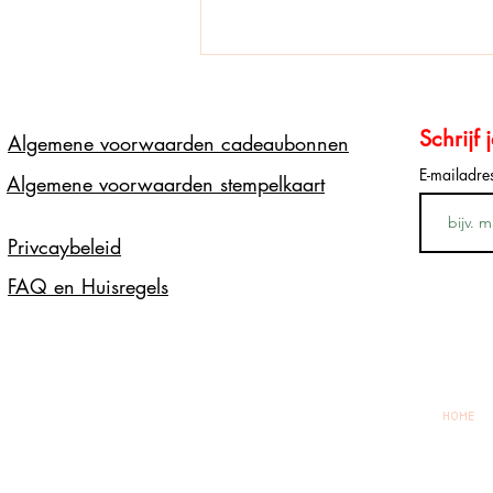
Schrijf 
Algemene voorwaarden cadeaubonnen
E-mailadr
Nieuwe sets
Algemene voorwaarden stempelkaart
Privcaybeleid
FAQ en Huisregels
Alle rechten voorbehoude
kinderen jonger dan 3 ja
LEGO® is een handelsmerk 
HOME