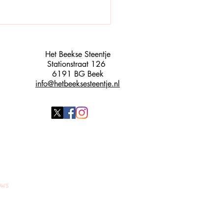
Het Beekse Steentje
Stationstraat 126
6191 BG Beek
info@hetbeeksesteentje.nl
 boodschappen tassen
nnen vormen voor
nger dan 3.
UWS